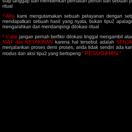
siap tanggap dan memberikan perhatian penuh dari sebuah 
ritual
^-Misi
kami mengutamakan sebuah pelayanan dengan se
mendapatkan sebuah hasil yang nyata, bukan tipu2 apalag
mengarahkan dan mendampingi dilokasi ritual
^-Catat
jangan pernah berfikir dilokasi tinggal mengambil at
NIAT dan KEYAKINAN
karena hal tersebut adalah
SENJA
menjalankan proses demi proses, anda tidak sendiri ada 
PESUGIHAN “
modus dan aksi tipu2 yang bertopeng
”