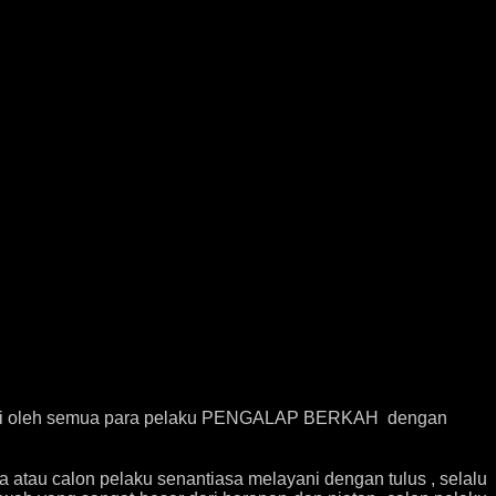
jungi oleh semua para pelaku PENGALAP BERKAH dengan
atau calon pelaku senantiasa melayani dengan tulus , selalu