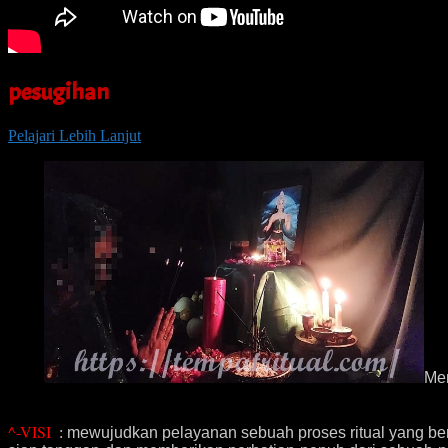
pesugihan
Pelajari Lebih Lanjut
Me
^-VISI
:
mewujudkan pelayanan sebuah proses ritual yang ber