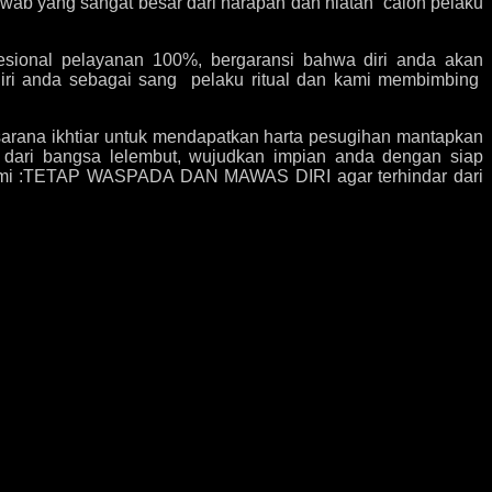
ab yang sangat besar dari harapan dan niatan calon pelaku
esional pelayanan 100%, bergaransi bahwa diri anda akan
diri anda sebagai sang pelaku ritual dan kami membimbing
h sarana ikhtiar untuk mendapatkan harta pesugihan mantapkan
i bangsa lelembut, wujudkan impian anda dengan siap
 kami :TETAP WASPADA DAN MAWAS DIRI agar terhindar dari