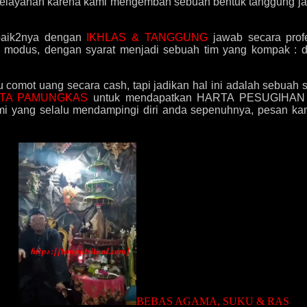
pelayanan karena kami mengemban sebuah bentuk tanggung jaw
baik2nya dengan
IKHLAS & TANGGUNG
jawab secara prof
i modus, dengan syarat menjadi sebuah tim yang kompak : 
au comot uang secara cash, tapi jadikan hal ini adalah sebua
TA PAMUNGKAS
untuk mendapatkan HARTA PESUGIHAN dar
kami yang selalu mendampingi diri anda sepenuhnya, pesan
BEBAS AGAMA, SUKU & RAS