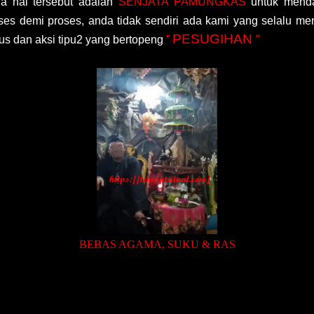
a hal tersebut adalah
SENJATA PAMUNGKAS
untuk menda
es demi proses, anda tidak sendiri ada kami yang selalu m
PESUGIHAN “
 dan aksi tipu2 yang bertopeng
”
BEBAS AGAMA, SUKU & RAS