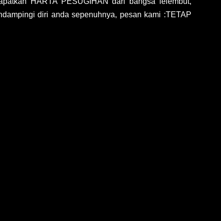
patkan HARTA PESUGIHAN dari bangsa lelembut,
endampingi diri anda sepenuhnya, pesan kami :TETAP